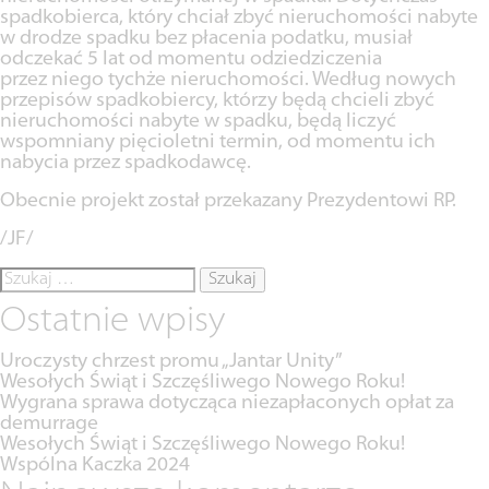
spadkobierca, który chciał zbyć nieruchomości nabyte
w drodze spadku bez płacenia podatku, musiał
odczekać 5 lat od momentu odziedziczenia
przez niego tychże nieruchomości. Według nowych
przepisów spadkobiercy, którzy będą chcieli zbyć
nieruchomości nabyte w spadku, będą liczyć
wspomniany pięcioletni termin, od momentu ich
nabycia przez spadkodawcę.
Obecnie projekt został przekazany Prezydentowi RP.
/JF/
Szukaj:
Ostatnie wpisy
Uroczysty chrzest promu „Jantar Unity”
Wesołych Świąt i Szczęśliwego Nowego Roku!
Wygrana sprawa dotycząca niezapłaconych opłat za
demurrage
Wesołych Świąt i Szczęśliwego Nowego Roku!
Wspólna Kaczka 2024