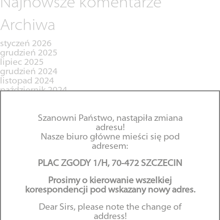
Najnowsze komentarze
Archiwa
styczeń 2026
grudzień 2025
lipiec 2025
grudzień 2024
listopad 2024
październik 2024
czerwiec 2024
maj 2024
Szanowni Państwo, nastąpiła zmiana
kwiecień 2024
adresu!
marzec 2024
Nasze biuro główne mieści się pod
grudzień 2023
adresem:
październik 2023
sierpień 2023
PLAC ZGODY 1/H, 70-472 SZCZECIN
czerwiec 2023
maj 2023
Prosimy o kierowanie wszelkiej
kwiecień 2023
korespondencji pod wskazany nowy adres.
marzec 2023
luty 2023
Dear Sirs, please note the change of
grudzień 2022
address!