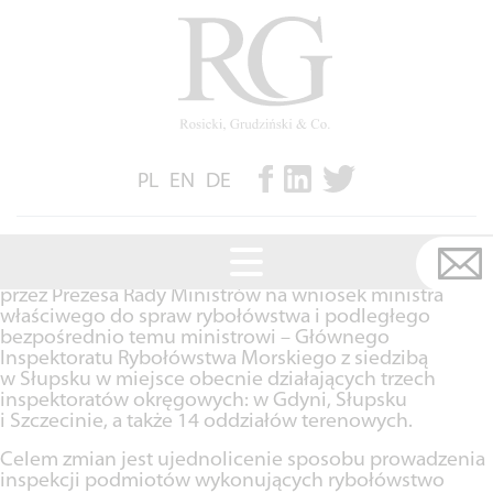
Miesiąc:
listopad 2018
Senat przyjął nowelizację ustawy o rybołówstwie
morskim
W dniu 23 listopada 2018 r. Senat RP przyjął bez
poprawek ustawę z dnia 9 listopada 2018 r. o zmianie
PL
EN
DE
ustawy o rybołówstwie morskim oraz niektórych
innych ustaw.
Nowelizacja przewiduje m.in. utworzenie centralnego
organu administracji rządowej powoływanego
przez Prezesa Rady Ministrów na wniosek ministra
właściwego do spraw rybołówstwa i podległego
bezpośrednio temu ministrowi – Głównego
Inspektoratu Rybołówstwa Morskiego z siedzibą
w Słupsku w miejsce obecnie działających trzech
inspektoratów okręgowych: w Gdyni, Słupsku
i Szczecinie, a także 14 oddziałów terenowych.
Celem zmian jest ujednolicenie sposobu prowadzenia
inspekcji podmiotów wykonujących rybołówstwo