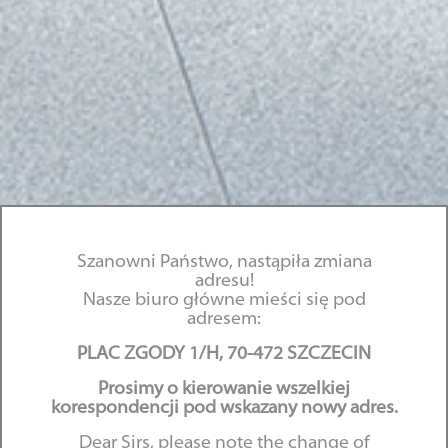
Szanowni Państwo, nastąpiła zmiana
adresu!
Nasze biuro główne mieści się pod
adresem:
PLAC ZGODY 1/H, 70-472 SZCZECIN
Zmiana w sposobie
Prosimy o kierowanie wszelkiej
obliczania terminu
korespondencji pod wskazany nowy adres.
przedawnienia roszczeń
Dear Sirs, please note the change of