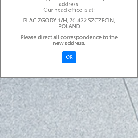
address!
deliktowych
Our head office is at:
PLAC ZGODY 1/H, 70-472 SZCZECIN,
10.07.2017
POLAND
Please direct all correspondence to the
new address.
OK