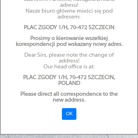
adresu!
Nasze biuro główne mieści się pod
adresem:
PLAC ZGODY 1/H, 70-472 SZCZECIN
Prosimy o kierowanie wszelkiej
Herring Meeting 2017 –
korespondencji pod wskazany nowy adres.
spotkanie branży morskiej
Dear Sirs, please note the change of
address!
Our head office is at:
22.05.2017
PLAC ZGODY 1/H, 70-472 SZCZECIN,
POLAND
Please direct all correspondence to the
new address.
OK