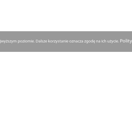
Polit
najwyższym poziomie. Dalsze korzystanie oznacza zgodę na ich użycie.
w zakresie dostępu do informacji
 teleinformatycznych
i oraz rodziny, pracy i polityki społecznej wspólnie przygoto
atwiających obywatelom dostęp do informacji, a także załat
ej, w systemach teleinformatycznych.
ę w program „Od papierowej do cyfrowej Polski” podjęty prz