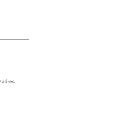
tępu
ach
 adres.