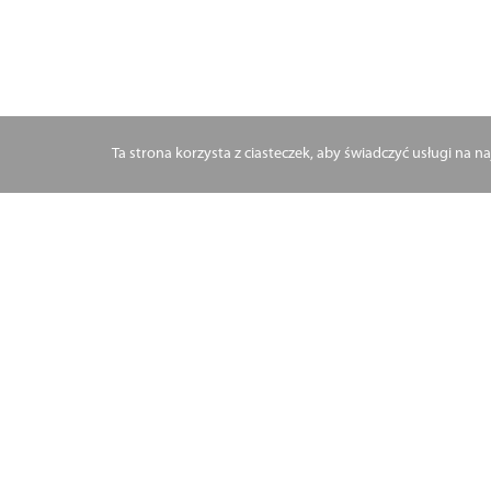
Ta strona korzysta z ciasteczek, aby świadczyć usługi na 
19.03.2017 r.
Ułatwienia 
w systemach
Ministerstwa cyfryzacj
wprowadzenia zmian uł
administracji publiczn
Projekt ten wpisuje si