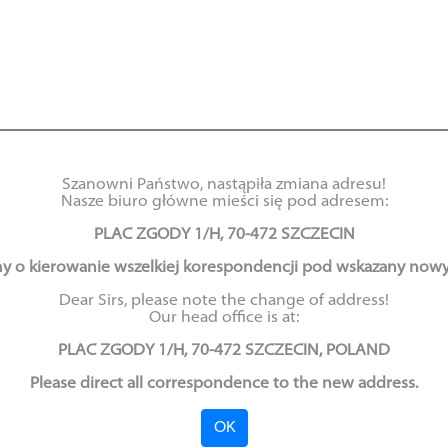
Szanowni Państwo, nastąpiła zmiana adresu!
Nasze biuro główne mieści się pod adresem:
twienia w zakresie dos
PLAC ZGODY 1/H, 70-472 SZCZECIN
 informacji w system
y o kierowanie wszelkiej korespondencji pod wskazany nowy
Dear Sirs, please note the change of address!
Our head office is at:
teleinformatycznych
PLAC ZGODY 1/H, 70-472 SZCZECIN, POLAND
Please direct all correspondence to the new address.
19.03.2017
OK