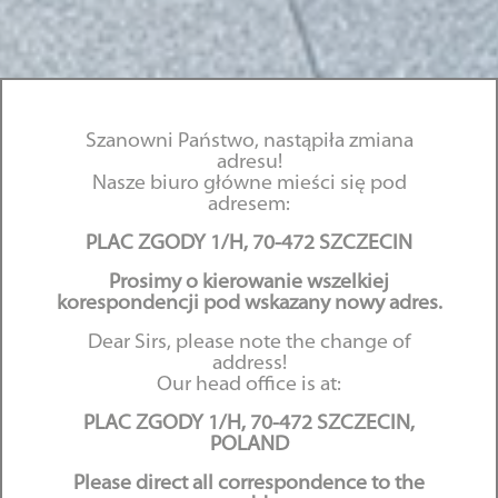
Szanowni Państwo, nastąpiła zmiana
adresu!
Nasze biuro główne mieści się pod
adresem:
PLAC ZGODY 1/H, 70-472 SZCZECIN
Zawilgocenie ładunku
Prosimy o kierowanie wszelkiej
korespondencji pod wskazany nowy adres.
a odpowiedzialność
Dear Sirs, please note the change of
przewoźnika
address!
Our head office is at:
10.04.2015
PLAC ZGODY 1/H, 70-472 SZCZECIN,
POLAND
Please direct all correspondence to the