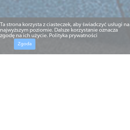
Ta strona korzysta z ciasteczek, aby świadczyć usługi na
najwyższym poziomie. Dalsze korzystanie oznacza
zgodę na ich użycie.
Polityka prywatności
Zgoda
10.04.2015 r.
Zawilgocenie ładunku
a odpowiedzialność
przewoźnika
W dniu 5 marca angielski High Court of Justice
orzekł wyrokiem w sprawie Volcafe i inni przeciwko