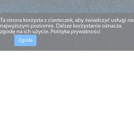
Ta strona korzysta z ciasteczek, aby świadczyć usługi na
najwyższym poziomie. Dalsze korzystanie oznacza
zgodę na ich użycie.
Polityka prywatności
Zgoda
16.04.2020 r.
Exclusion of carriers’ liability
for damage caused in
connection with the public
authorities’ justified actions
As a result of epidemic situation existing in the