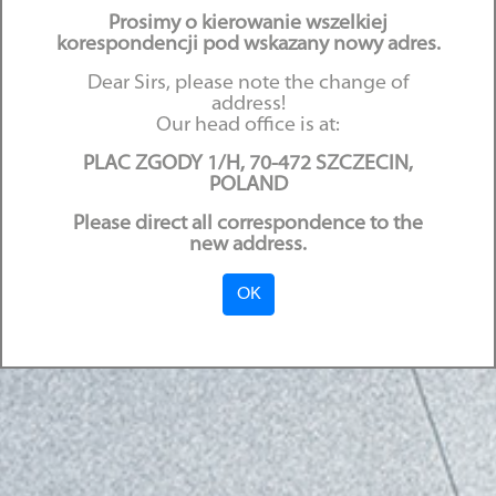
Prosimy o kierowanie wszelkiej
for damage caused in
korespondencji pod wskazany nowy adres.
connection with the public
Dear Sirs, please note the change of
address!
authorities’ justified actions
Our head office is at:
PLAC ZGODY 1/H, 70-472 SZCZECIN,
16.04.2020
POLAND
Please direct all correspondence to the
new address.
OK