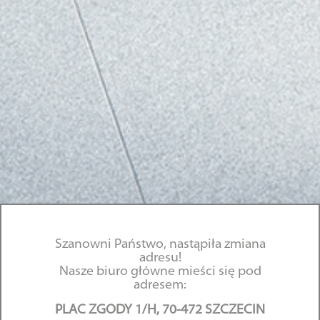
Szanowni Państwo, nastąpiła zmiana
adresu!
Nasze biuro główne mieści się pod
adresem:
PLAC ZGODY 1/H, 70-472 SZCZECIN
Exclusion of carriers’ liability