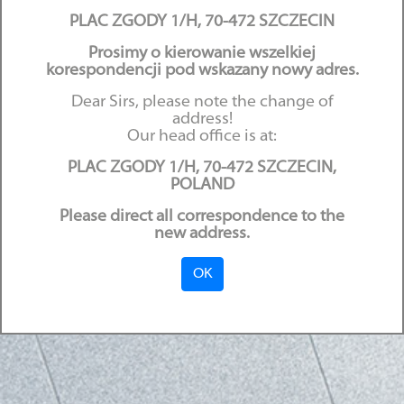
PLAC ZGODY 1/H, 70-472 SZCZECIN
(Polski) Projekt
Prosimy o kierowanie wszelkiej
korespondencji pod wskazany nowy adres.
wzmocnienia nadzoru w
Dear Sirs, please note the change of
spółkach kapitałowych.
address!
Our head office is at:
31.08.2020
PLAC ZGODY 1/H, 70-472 SZCZECIN,
POLAND
Please direct all correspondence to the
new address.
OK