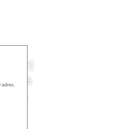
rskiej
owiada
 adres.
duszu