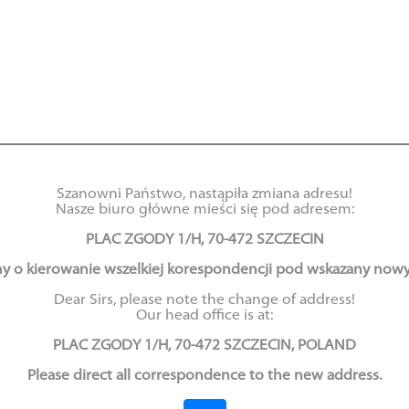
terstwo Gospodarki Mo
Szanowni Państwo, nastąpiła zmiana adresu!
Nasze biuro główne mieści się pod adresem:
PLAC ZGODY 1/H, 70-472 SZCZECIN
lugi Śródlądowej zap
y o kierowanie wszelkiej korespondencji pod wskazany nowy
tanie Morskiego Fun
Dear Sirs, please note the change of address!
Our head office is at:
Inwestycyjnego
PLAC ZGODY 1/H, 70-472 SZCZECIN, POLAND
Please direct all correspondence to the new address.