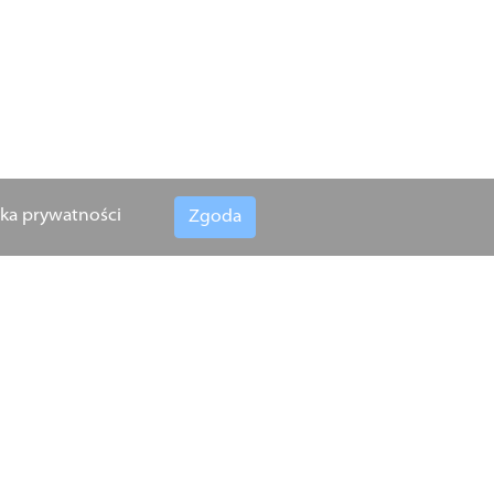
yka prywatności
Zgoda
 Śródlądowej