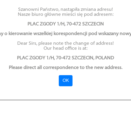
Szanowni Państwo, nastąpiła zmiana adresu!
Nasze biuro główne mieści się pod adresem:
ant radcowski Kinga Ha
PLAC ZGODY 1/H, 70-472 SZCZECIN
wnym wynikiem egza
y o kierowanie wszelkiej korespondencji pod wskazany nowy
Dear Sirs, please note the change of address!
Our head office is at:
radcę prawnego.
PLAC ZGODY 1/H, 70-472 SZCZECIN, POLAND
Please direct all correspondence to the new address.
30.07.2020
OK