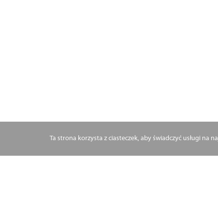
Ta strona korzysta z ciasteczek, aby świadczyć usługi na 
30.07.2020 r.
Aplikant ra