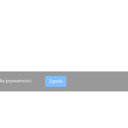
yka prywatności
Zgoda
nym