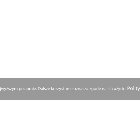
Polit
najwyższym poziomie. Dalsze korzystanie oznacza zgodę na ich użycie.
dcowski Kinga Hałasa z pozytyw